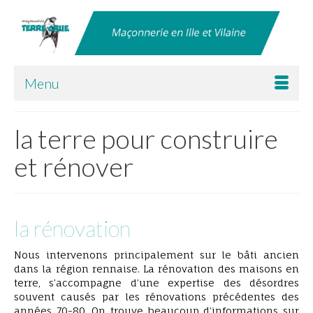
Menu
la terre pour construire
et rénover
la rénovation
Nous intervenons principalement sur le bâti ancien
dans la région rennaise. La rénovation des maisons en
terre, s’accompagne d’une expertise des désordres
ravalement corps d’enduit terre stabilisé à la
souvent causés par les rénovations précédentes des
chaux EIRL Terre Crue Ghislain Maetz2
années 70-80. On trouve beaucoup d’informations sur