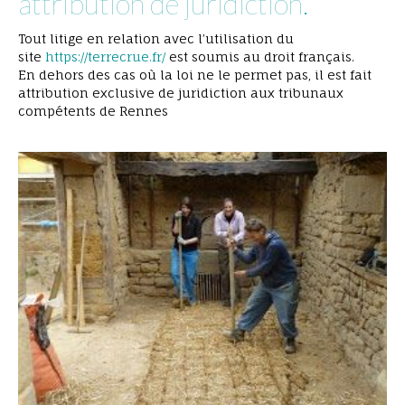
attribution de juridiction.
chantier participatif
Tout litige en relation avec l’utilisation du
site
https://terrecrue.fr/
est soumis au droit français.
En dehors des cas où la loi ne le permet pas, il est fait
attribution exclusive de juridiction aux tribunaux
compétents de Rennes
en plein lancé