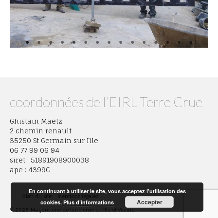
coordonnées de l’EIRL Terre Crue
Ghislain Maetz
2 chemin renault
35250 St Germain sur Ille
06 77 99 06 94
siret : 51891908900038
ape : 4399C
En continuant à utiliser le site, vous acceptez l’utilisation des
plan du site
mentions légales
Accepter
cookies.
Plus d’informations
© 2026 Maçonnerie de terre crue en Ille et Vilaine