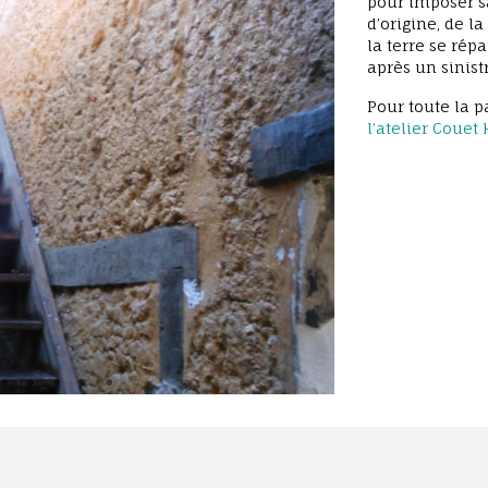
pour imposer sa
d’origine, de l
la terre se rép
après un sinistr
Pour toute la p
l’atelier Couet