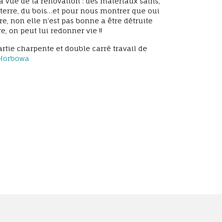
 vue de la rénovation : des matériaux sains,
a terre, du bois…et pour nous montrer que oui
are, non elle n’est pas bonne a être détruite
e, on peut lui redonner vie !!
artie charpente et double carré travail de
 Horbowa