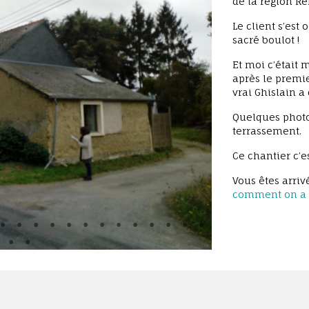
de la région Re
Le client s’est
sacré boulot !
Et moi c’était
après le premie
vrai Ghislain a 
Quelques photo
terrassement.
Ce chantier c’e
Vous êtes arriv
comment on a v