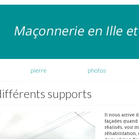
pierre
photos
différents supports
Il nous arrive 
façades quand t
réalisés, voir 
réhabilitation,