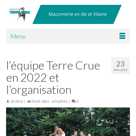
Menu
l’équipe Terre Crue 2022
l’équipe Terre Crue
23
MAI 2022
en 2022 et
l’organisation
de
fleur
|
Posté dans :
actualités
|
0