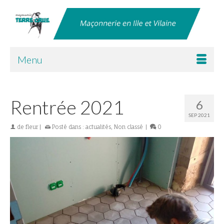
chantier tomette grise pose hexagonale joint
Menu
clair
Rentrée 2021
6
SEP 2021
de
fleur
|
Posté dans :
actualités
,
Non classé
|
0
chantier tomette grise pose hexagonale joint
clair