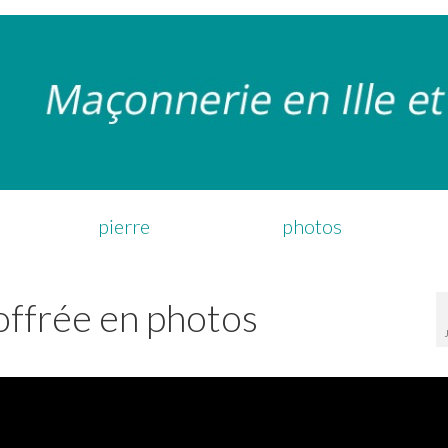
pierre
photos
coffrée en photos