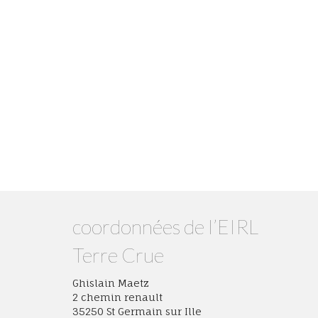
coordonnées de l’EIRL
Terre Crue
Ghislain Maetz
2 chemin renault
35250 St Germain sur Ille