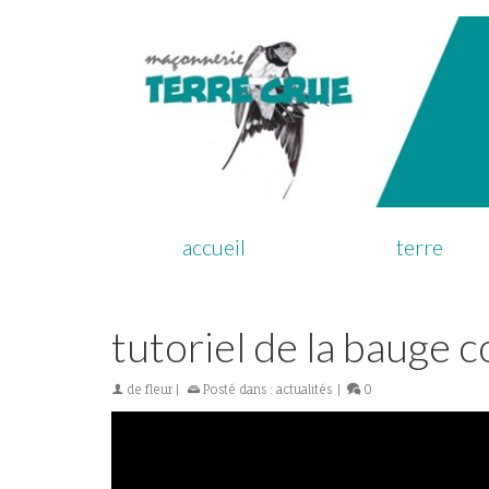
accueil
terre
tutoriel de la bauge 
de
fleur
|
Posté dans :
actualités
|
0